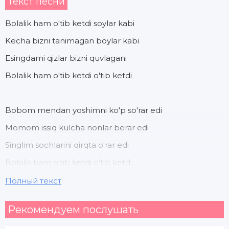
Текст песни
Bolalik ham o'tib ketdi soylar kabi
Kecha bizni tanimagan boylar kabi
Esingdami qizlar bizni quvlagani
Bolalik ham o'tib ketdi o'tib ketdi
Bobom mendan yoshimni ko'p so'rar edi
Momom issiq kulcha nonlar berar edi
Singlim sochlarini qirqta o'rar edi
Bolalik ham o'tib ketdi o'tib ketdi
Полный текст
Bugun tashvish kamlarim ko'p
Рекомендуем послушать
Ro'zg'orim bor