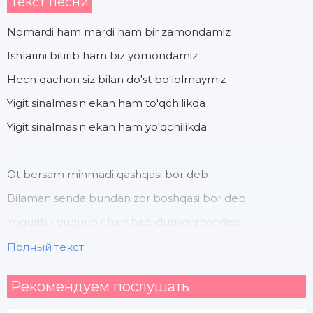
Текст песни
Nomardi ham mardi ham bir zamondamiz
Ishlarini bitirib ham biz yomondamiz
Hech qachon siz bilan do'st bo'lolmaymiz
Yigit sinalmasin ekan ham to'qchilikda
Yigit sinalmasin ekan ham yo'qchilikda
Ot bersam minmadi qashqasi bor deb
Bilaman senda bundan zor boshqasi bor deb
Yugurib - yugurib charchadi dunyoni tor deb
Yigit sinalmasin ekan pastkashchilikda
Полный текст
Yigit sinalmasin ekan nomardchilikda
Рекомендуем послушать