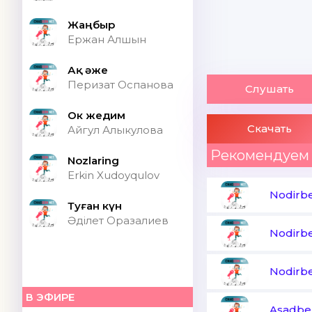
Жаңбыр
Ержан Алшын
Ақ әже
Перизат Оспанова
Слушать
Ок жедим
Скачать
Айгул Алыкулова
Рекомендуем
Nozlaring
Erkin Xudoyqulov
Nodirbe
Туған күн
Әділет Оразалиев
Nodirbe
Nodirbe
В ЭФИРЕ
Asadbek