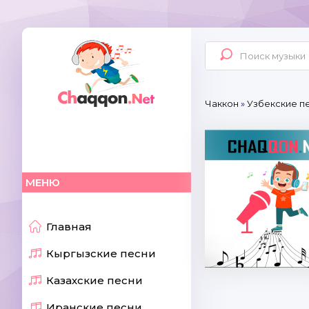
Чаккон
»
Узбекские п
МЕНЮ
Главная
Кыргызские песни
Казахские песни
Иранские песни