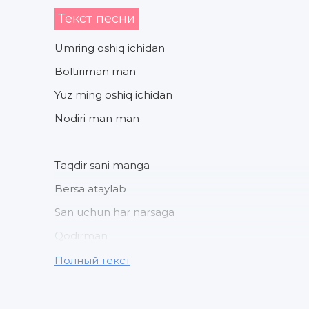
Текст песни
Umring oshiq ichidan
Boltiriman man
Yuz ming oshiq ichidan
Nodiri man man
Taqdir sani manga
Bersa ataylab
San uchun har narsaga
Qodirman
Полный текст
Umring oshiq ichidan
Boltiriman man