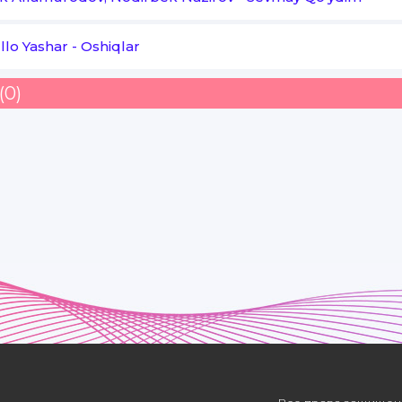
lo Yashar
-
Oshiqlar
(0)