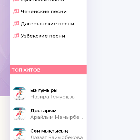
Чеченские песни
Дагестанские песни
Узбекские песни
ТОП ХИТОВ
Қыз ғұмыры
Назира Темурқызы
Достарым
Арайлым Мамырбекқызы
Сен мықтысың
Ләззат Байырбекова