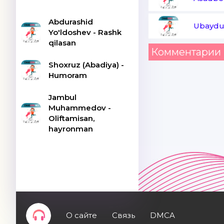
Abdurashid
Ubaydul
Yo'ldoshev - Rashk
qilasan
Комментарии 
Shoxruz (Abadiya) -
Humoram
Jambul
Muhammedov -
Oliftamisan,
hayronman
О сайте
Связь
DMCA