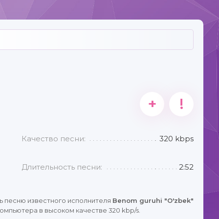
+
!
Качество песни:
320 kbps
Длительность песни:
2:52
ь песню известного исполнителя
Benom guruhi "O'zbek"
омпьютера в высоком качестве 320 kbp/s.