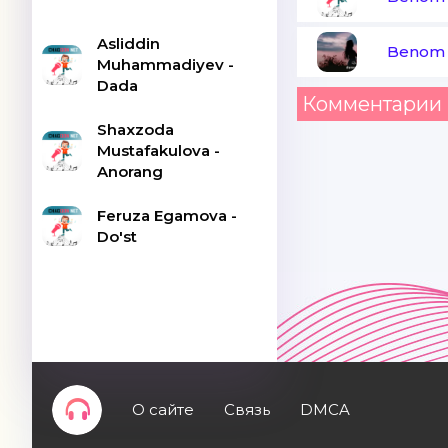
Asliddin
Benom 
Muhammadiyev -
Dada
Комментарии 
Shaxzoda
Mustafakulova -
Anorang
Feruza Egamova -
Do'st
О сайте
Связь
DMCA