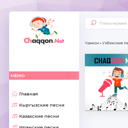
Чаккон
»
Узбекские п
МЕНЮ
Главная
Кыргызские песни
Казахские песни
Иранские песни