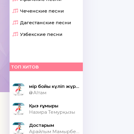
Чеченские песни
Дагестанские песни
Узбекские песни
ТОП ХИТОВ
Өмір бойы күліп жүрсек шіркін ай
Ән АІтам
Қыз ғұмыры
Назира Темурқызы
Достарым
Арайлым Мамырбекқызы