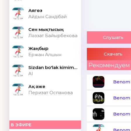
Аягөз
Айдын Сәндібай
Сен мықтысың
Ләззат Байырбекова
Слушать
Жаңбыр
Скачать
Ержан Алшын
Рекомендуем
Sizdan bo'lak kimim bor ONA (Speed up)
AI
Benom 
Ақ әже
Перизат Оспанова
Benom 
Benom 
В ЭФИРЕ
Benom 