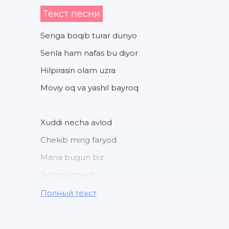
Текст песни
Senga boqib turar dunyo
Senla ham nafas bu diyor
Hilpirasin olam uzra
Moviy oq va yashil bayroq
Xuddi necha avlod
Chekib ming faryod
Mana bugun biz
Bo'lamiz najot
Полный текст
Olg'a O'zbekiston
Yangi O'zbekiston