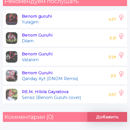
Рекомендуем послушать
Benom guruhi
4:57
Yuragim
Benom Guruhi
3:31
Dilam
Benom Guruhi
3:29
Vatanim
Benom Guruhi
3:11
Qanday Ayt (DNDM Remix)
RE.M, Hilola Gayratova
3:57
Sensiz (Benom Guruhi cover)
Комментарии (0)
Добавить