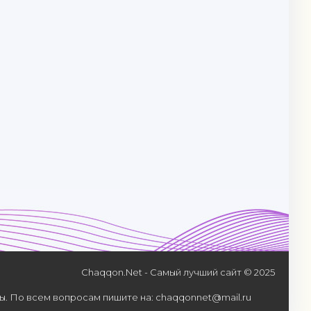
Chaqqon.Net - Самый лучший сайт © 2025
. По всем вопросам пишите на: chaqqonnet@mail.ru