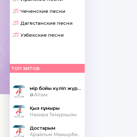
Чеченские песни
Дагестанские песни
Узбекские песни
ТОП ХИТОВ
Өмір бойы күліп жүрсек шіркін ай
Ән АІтам
Қыз ғұмыры
Назира Темурқызы
Достарым
Арайлым Мамырбекқызы