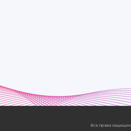
Oqmasin aslo hali hayotizni
Quvonchga to'ldiraman onajon
Man sabab ko'zlarizda yosh
Oqmasin aslo
Hali hayotizni
Quvonchga to'ldiraman onajon
Все права защищены