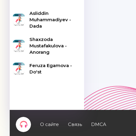
Asliddin
Muhammadiyev -
Dada
Shaxzoda
Mustafakulova -
Anorang
Feruza Egamova -
Do'st
О сайте
Связь
DMCA