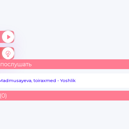
Mayli asosiysi tanu jonim sog'
Ma nhaqimda yomon hayolarga borib
O'zizi qiynameng unaqa narsalarni o'ylameng
Undan ko'ra sog'lig'izi o'yleng
Odamlar gapruradi siz ularga quloq solmeng
 послушать
Bundan buyog'iga o'zgaraman
 Madmusayeva, toiraxmed
-
Yoshlik
Eski xatolarni qaytarmiman onam
(0)
O'sh asiz hohlagan yaxshi insonlarni
Qayorida bo'laman vada beraman
Man sabab ko'zlarizda yosh