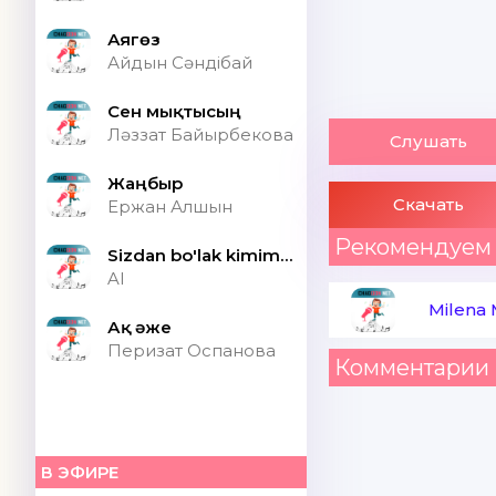
Аягөз
Айдын Сәндібай
Сен мықтысың
Ләззат Байырбекова
Слушать
Жаңбыр
Скачать
Ержан Алшын
Рекомендуем
Sizdan bo'lak kimim bor ONA (Speed up)
AI
Milena
Ақ әже
Перизат Оспанова
Комментарии 
В ЭФИРЕ