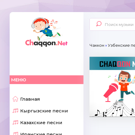
Чаккон
»
Узбекские п
МЕНЮ
Главная
Кыргызские песни
Казахские песни
Иранские песни