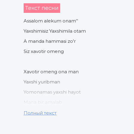
Текст песни
Assalom alekum onam''
Yaxshimisiz Yaxshimila otam
A manda hammasi zo'r
Siz xavotir omeng
Xavotir omeng ona man
Yaxshi yuribman
Yomonamas yaxshi hayot
Mana bir amalab
Kunlayam o'tvoti
Полный текст
To'g'ri o'ziga yarasha qiyinchiligi bor