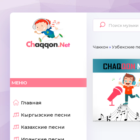
Чаккон
»
Узбекские п
МЕНЮ
Главная
Кыргызские песни
Казахские песни
Иранские песни