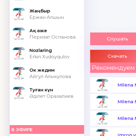
Жаңбыр
Ержан Алшын
Ақ әже
Перизат Оспанова
Слушать
Nozlaring
Скачать
Erkin Xudoyqulov
Рекомендуем
Ок жедим
Айгул Алыкулова
Milena
Туған күн
Әділет Оразалиев
Milena
Milena
В ЭФИРЕ
Imron 