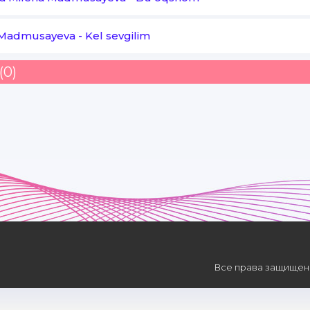
Ko'paytirgan do'st oylik
 Madmusayeva
-
Kel sevgilim
Daromadni
(0)
Qo'lingdan chiqarmagin
Kelganida omad
Uydan uzoqda ketib
Yurdim mana mehribonim
Zorim yo'q mendek zolim zolim
Ko'rma ahvolim va holimni
Bu hayot tortib oldi borimni
Все права защищены
Tez kunda boraman