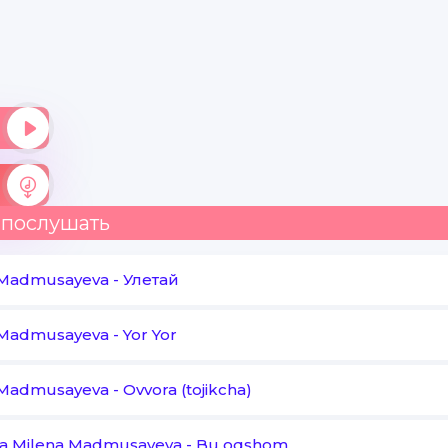
Afsus sani qabul qimidi
Bu yerda chiroyli kiyinib
Yurmasang bo'midi
Hamma narsasi bor
Odam doim noliydi
Bilmadim bu insonlar
 послушать
Nimalarni xolidi
 Madmusayeva
-
Улетай
Shahar o'zgaribdi pulni
 Madmusayeva
-
Yor Yor
Qadri qomapti
 Madmusayeva
Odamlar orasida
-
Ovvora (tojikcha)
Oqibat qomapti
va Milena Madmusayeva
-
Bu oqshom