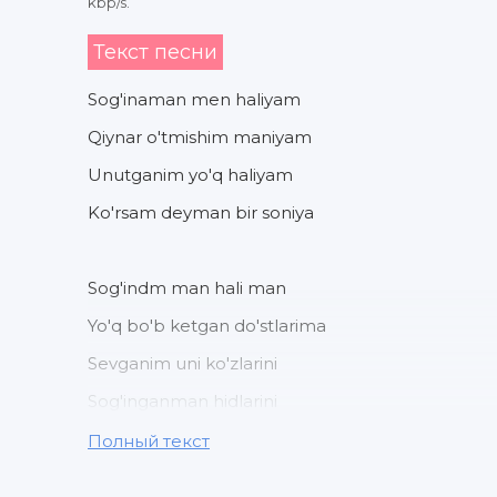
kbp/s.
Текст песни
Sog'inaman men haliyam
Qiynar o'tmishim maniyam
Unutganim yo'q haliyam
Ko'rsam deyman bir soniya
Sog'indm man hali man
Yo'q bo'b ketgan do'stlarima
Sevganim uni ko'zlarini
Sog'inganman hidlarini
Полный текст
Bu shahar o'zgargan