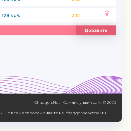
128 kb/s
3:12
Добавить
Chaqqon.Net - Самый лучший сайт © 2025
. По всем вопросам пишите на: chaqqonnet@mail.ru