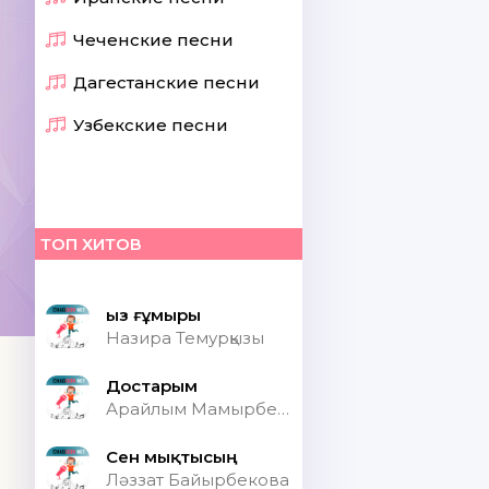
Чеченские песни
Дагестанские песни
Узбекские песни
ТОП ХИТОВ
Қыз ғұмыры
Назира Темурқызы
Достарым
Арайлым Мамырбекқызы
Сен мықтысың
Ләззат Байырбекова