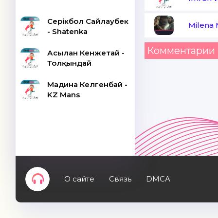
Серікбол Сайлаубек
Milena
- Shatenka
Комментарии 
Асылан Кенжетай -
Толқындай
Мадина Келгенбай -
KZ Mans
О сайте
Связь
DMCA