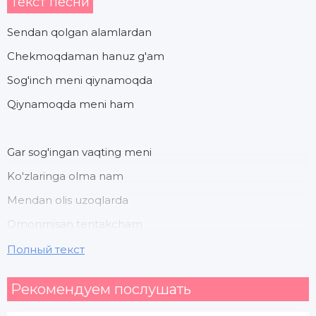
Текст песни
Sendan qolgan alamlardan
Chekmoqdaman hanuz g'am
Sog'inch meni qiynamoqda
Qiynamoqda meni ham
Gar sog'ingan vaqting meni
Ko'zlaringa olma nam
Mendan olis uzoqlarda
Omonmisan tentakcham
Полный текст
Ko'zlarimda muxrlanib
Рекомендуем послушать
Qolgan ko'm - ko'k ko'zlaring