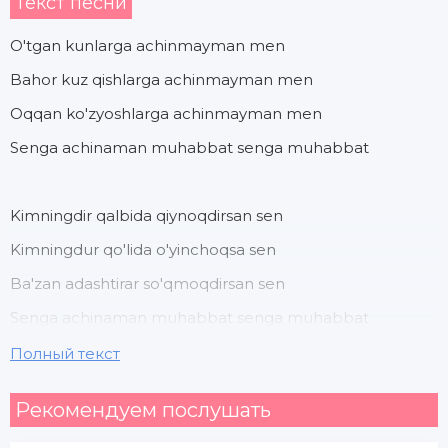
Текст песни
O'tgan kunlarga achinmayman men
Bahor kuz qishlarga achinmayman men
Oqqan ko'zyoshlarga achinmayman men
Senga achinaman muhabbat senga muhabbat
Kimningdir qalbida qiynoqdirsan sen
Kimningdur qo'lida o'yinchoqsa sen
Ba'zan adashtirar so'qmoqdirsan sen
Senga achinaman muhabbat senga muhabbat
Полный текст
Men seni baxt derdim yolg'on ekansan
Рекомендуем послушать
Asli yetb bo'lmas armon ekansan