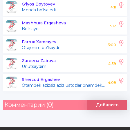
Bo'lmas edi hayotimda yov
G'iyos Boytoyev
4:11
Menda bo'lsa edi
Onamdek bo'lsaydi odamlar
Onamdek bo'lsaydi odamlar
Mashhura Ergasheva
3:12
Bo'lsaydi
Hasad qilib yonmad edilar
Farrux Xamrayev
3:00
Otajonim bo'lsaydi
Mansab uchun sevmas edilar
Qalbimni ham tilmas edilar
Zareena Zairova
4:39
Unutsaydim
Onamdek bo'lsaydi odamlar
Sherzod Ergashev
Onamdek bo'lsaydi odamlar
4:09
Otamdek azizsiz aziz ustozlar onamdek azizsiz aziz ustozlar
Комментарии (0)
Добавить