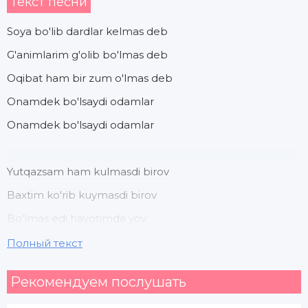
Текст песни
Soya bo'lib dardlar kelmas deb
G'animlarim g'olib bo'lmas deb
Oqibat ham bir zum o'lmas deb
Onamdek bo'lsaydi odamlar
Onamdek bo'lsaydi odamlar
Yutqazsam ham kulmasdi birov
Baxtim ko'rib kuymasdi birov
Bo'lmas edi hayotimda yov
Onamdek bo'lsaydi odamlar
Полный текст
Onamdek bo'lsaydi odamlar
Рекомендуем послушать