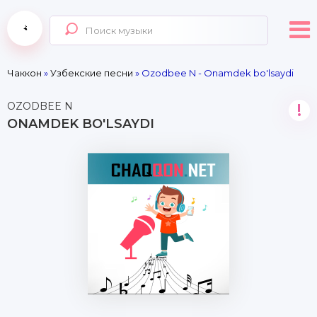
Чаккон
»
Узбекские песни
» Ozodbee N - Onamdek bo'lsaydi
OZODBEE N
!
ONAMDEK BO'LSAYDI