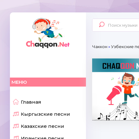
Чаккон
»
Узбекские п
МЕНЮ
Главная
Кыргызские песни
Казахские песни
Иранские песни