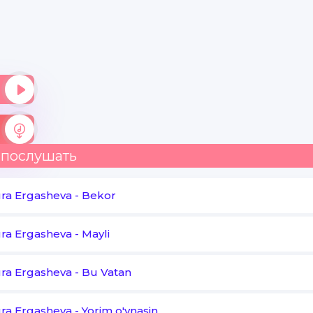
Bo'lsaydi u bo'lsaydi
Shirin hayollar surar edimda
Bo'lsaydi u bo'lsaydi
Chiroyli hayot qurar edimda
Bo'lsaydi u bo'lsaydi
 послушать
Men juda baxtli bo'lar edimda
ra Ergasheva
-
Bekor
U shundayu sevsayu men qolsam ojiz
ra Ergasheva
-
Mayli
Hech qachon qo'ymasa meni u yolg'iz
Boshqalarga o'xshamagan bitta tengsiz
ra Ergasheva
-
Bu Vatan
Vafodorim bo'lsaydi
ra Ergasheva
-
Yorim o'ynasin