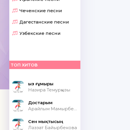
Чеченские песни
Дагестанские песни
Узбекские песни
ТОП ХИТОВ
Қыз ғұмыры
Назира Темурқызы
Достарым
Арайлым Мамырбекқызы
Сен мықтысың
Ләззат Байырбекова