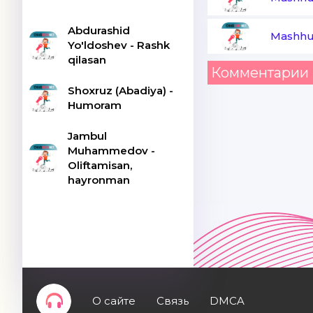
Abdurashid
Mashhu
Yo'ldoshev - Rashk
qilasan
Комментарии 
Shoxruz (Abadiya) -
Humoram
Jambul
Muhammedov -
Oliftamisan,
hayronman
О сайте
Связь
DMCA