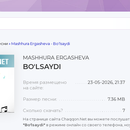
есни
» Mashhura Ergasheva - Bo'lsaydi
MASHHURA ERGASHEVA
BO'LSAYDI
Время размещено
23-05-2026, 21:37
на сайте:
Размер песни:
7.36 MB
Сколько скачать?
7
На странице сайта Chaqqon.Net вы можете послушат
"Bo'lsaydi"
в режиме онлайн со своего телефона, ноу