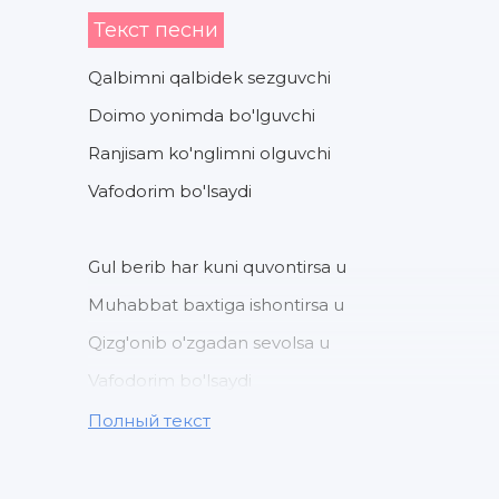
Текст песни
Qalbimni qalbidek sezguvchi
Doimo yonimda bo'lguvchi
Ranjisam ko'nglimni olguvchi
Vafodorim bo'lsaydi
Gul berib har kuni quvontirsa u
Muhabbat baxtiga ishontirsa u
Qizg'onib o'zgadan sevolsa u
Vafodorim bo'lsaydi
Полный текст
Bo'lsaydi u bo'lsaydi
Chiroyli hayot qurar edimda