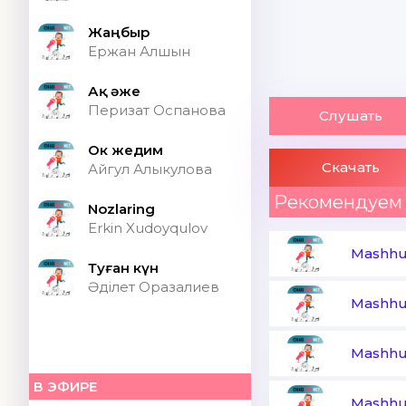
Жаңбыр
Ержан Алшын
Ақ әже
Перизат Оспанова
Слушать
Ок жедим
Скачать
Айгул Алыкулова
Рекомендуем
Nozlaring
Erkin Xudoyqulov
Mashhu
Туған күн
Әділет Оразалиев
Mashhu
Mashhu
В ЭФИРЕ
Mashhu