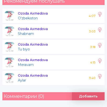
Рекомендуем послушать
Ozoda Axmedova
4:07
O'zbekiston
Ozoda Axmedova
3:03
Shabnam
Ozoda Axmedova
3:18
Tu biyo
Ozoda Axmedova
4:15
Meravam
Ozoda Axmedova
3:40
Aylar
Комментарии (0)
Добавить