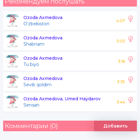
Рекомендуем послушать
Ozoda Axmedova
4:07
O'zbekiston
Ozoda Axmedova
3:03
Shabnam
Ozoda Axmedova
3:18
Tu biyo
Ozoda Axmedova
3:35
Sevib qoldim
Ozoda Axmedova, Umed Haydarov
3:44
Sensan
Комментарии (0)
Добавить