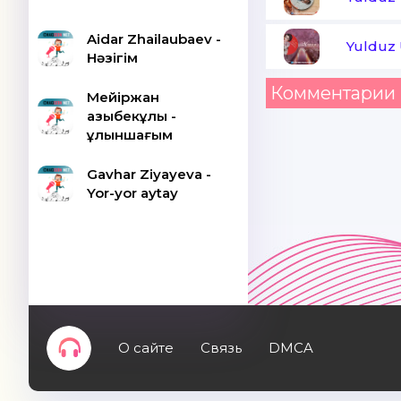
Aidar Zhailaubaev -
Yulduz
Нәзігім
Комментарии 
Мейіржан
Қазыбекұлы -
Құлыншағым
Gavhar Ziyayeva -
Yor-yor aytay
О сайте
Связь
DMCA