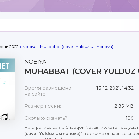
сни 2022
» Nobiya - Muhabbat (cover Yulduz Usmonova)
NOBIYA
MUHABBAT (COVER YULDUZ
Время размещено
15-12-2021, 14:32
на сайте:
Размер песни:
2,85 MB
Сколько скачать?
100
На странице сайта Chaqqon.Net вы можете послушат
(cover Yulduz Usmonova)"
в режиме онлайн со свое