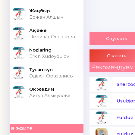
Жаңбыр
Ержан Алшын
Ақ әже
Перизат Оспанова
Слушать
Nozlaring
Скачать
Erkin Xudoyqulov
Рекомендуем
Туған күн
Әділет Оразалиев
Sherzo
Ок жедим
Айгул Алыкулова
Usubjon
Yulduz
В ЭФИРЕ
Yulduz