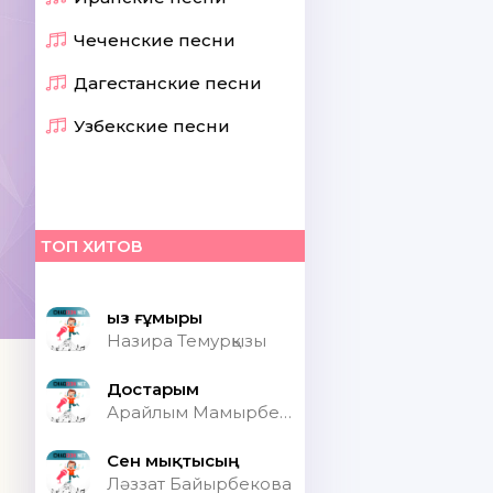
Чеченские песни
Дагестанские песни
Узбекские песни
ТОП ХИТОВ
Қыз ғұмыры
Назира Темурқызы
Достарым
Арайлым Мамырбекқызы
Сен мықтысың
Ләззат Байырбекова