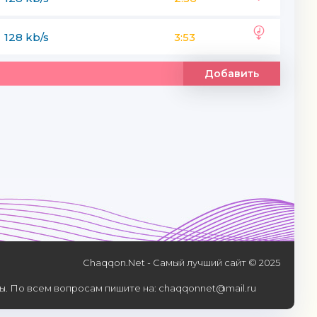
128 kb/s
3:53
Добавить
Chaqqon.Net - Самый лучший сайт © 2025
. По всем вопросам пишите на: chaqqonnet@mail.ru