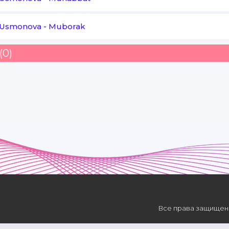
 Usmonova
-
Muborak
(0)
Все права защищены