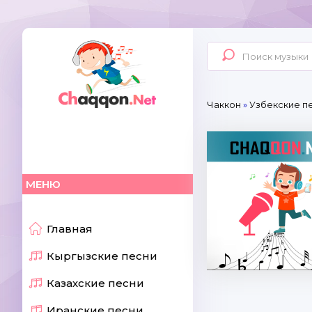
Чаккон
»
Узбекские пе
МЕНЮ
Главная
Кыргызские песни
Казахские песни
Иранские песни