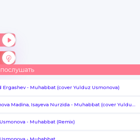
 послушать
d Ergashev
-
Muhabbat (cover Yulduz Usmonova)
ova Madina, Isayeva Nurzida
-
Muhabbat (cover Yulduz Usmonova)
 Usmonova
-
Muhabbat (Remix)
 Usmonova
-
Muhabbat