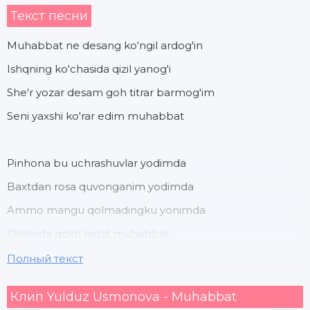
Текст песни
Muhabbat ne desang ko'ngil ardog'in
Ishqning ko'chasida qizil yanog'i
She'r yozar desam goh titrar barmog'im
Seni yaxshi ko'rar edim muhabbat
Pinhona bu uchrashuvlar yodimda
Baxtdan rosa quvonganim yodimda
Ammo mangu qolmadingku yonimda
Olislarda qolib ketdi muhabbat
Полный текст
Kimda xato kimda ayb
Клип Yulduz Usmonova - Muhabbat
Bilmayman bilmayman