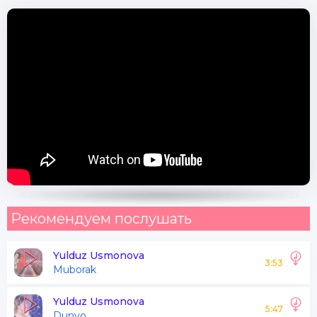
Yodga tushsa yoding dildan
Qo'ymayman qo'ymayman
Savollarimga hech javob
Topmayman topmayman
Seni yaxshi ko'rar
Edim muhabat
Kimda xato kimda ayb
Рекомендуем послушать
Bilmayman bilmayman
Yulduz Usmonova
Yodga tushsa yoding dildan
3:53
Muborak
Qo'ymayman qo'ymayman
Yulduz Usmonova
5:47
Dunyo