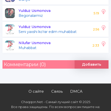
Savollarimga hech javob
Yulduz Usmonova
Topmayman topmayman
5:19
Begonalarmiz
Seni yaxshi ko'rar
Yulduz Usmonova
2:56
Edim muhabat
Seni yaxshi ko'rar edim muhabbat
Nilufar Usmonova
2:33
Muhabbat
Комментарии (0)
Добавить
О сайте
Связь
DMCA
Chaqqon.Net - Самый лучший сайт © 2025
Все права защищены. По всем вопросам пишите на: