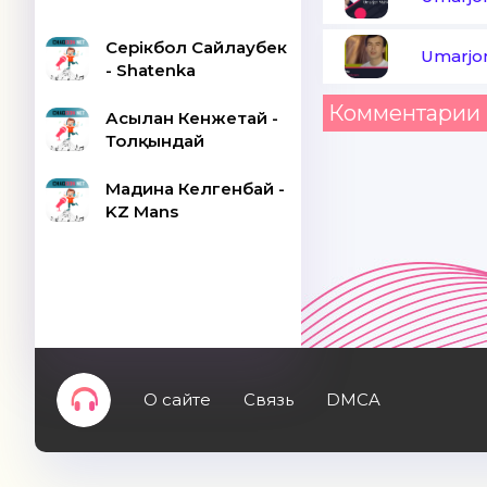
Серікбол Сайлаубек
Umarjo
- Shatenka
Комментарии 
Асылан Кенжетай -
Толқындай
Мадина Келгенбай -
KZ Mans
О сайте
Связь
DMCA