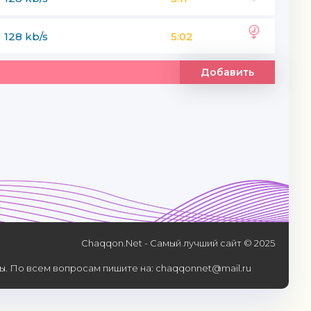
128 kb/s
5:02
Добавить
Chaqqon.Net - Самый лучший сайт © 2025
. По всем вопросам пишите на: chaqqonnet@mail.ru