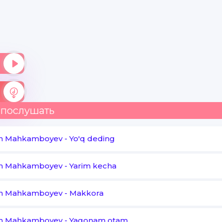
 послушать
n Mahkamboyev
-
Yo'q deding
n Mahkamboyev
-
Yarim kecha
n Mahkamboyev
-
Makkora
n Mahkamboyev
-
Yagonam otam