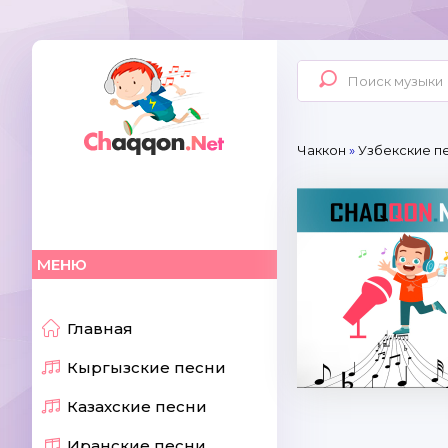
Чаккон
»
Узбекские пе
МЕНЮ
Главная
Кыргызские песни
Казахские песни
Иранские песни