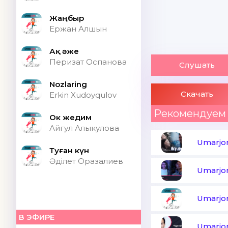
Жаңбыр
Ержан Алшын
Ақ әже
Перизат Оспанова
Слушать
Nozlaring
Скачать
Erkin Xudoyqulov
Рекомендуем
Ок жедим
Айгул Алыкулова
Umarjo
Туған күн
Әділет Оразалиев
Umarjo
Umarjo
В ЭФИРЕ
Umarjo