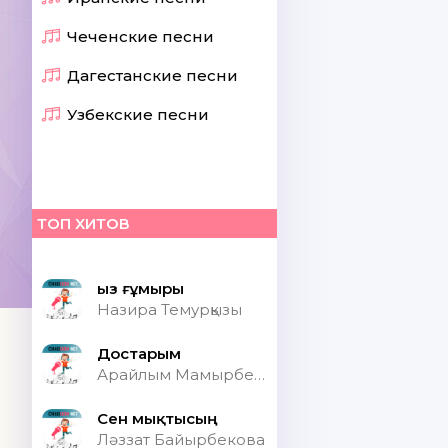
Чеченские песни
Дагестанские песни
Узбекские песни
ТОП ХИТОВ
Қыз ғұмыры
Назира Темурқызы
Достарым
Арайлым Мамырбекқызы
Сен мықтысың
Ләззат Байырбекова