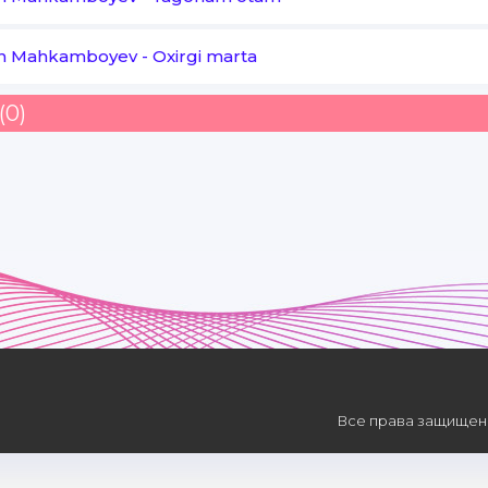
n Mahkamboyev
-
Oxirgi marta
(0)
Все права защищены