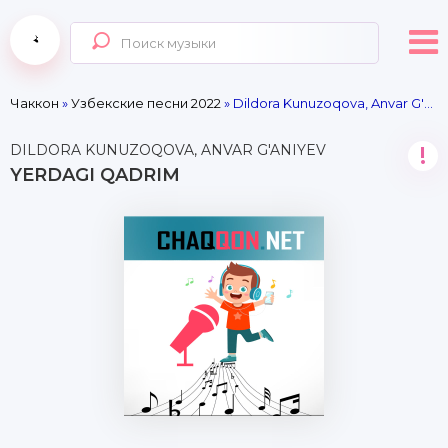
Чаккон
»
Узбекские песни 2022
» Dildora Kunuzoqova, Anvar G'aniyev - Yerdagi qadrim
DILDORA KUNUZOQOVA, ANVAR G'ANIYEV
!
YERDAGI QADRIM