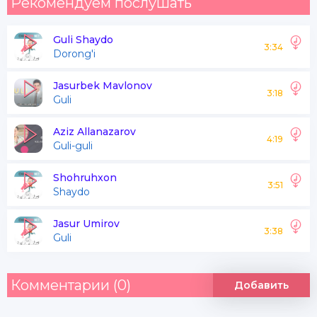
Рекомендуем послушать
Guli Shaydo
3:34
Dorong'i
Jasurbek Mavlonov
3:18
Guli
Aziz Allanazarov
4:19
Guli-guli
Shohruhxon
3:51
Shaydo
Jasur Umirov
3:38
Guli
Комментарии (0)
Добавить