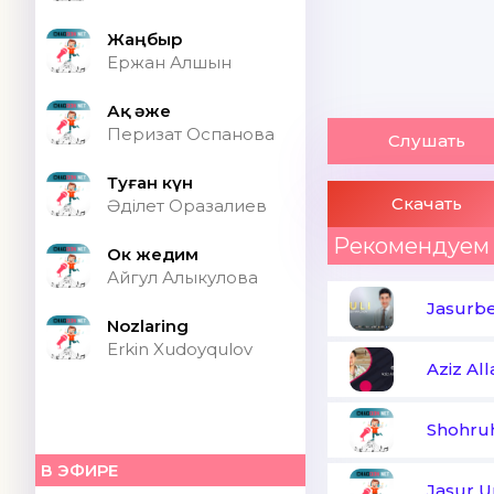
Жаңбыр
Ержан Алшын
Ақ әже
Перизат Оспанова
Слушать
Туған күн
Скачать
Әділет Оразалиев
Рекомендуем
Ок жедим
Айгул Алыкулова
Jasurb
Nozlaring
Erkin Xudoyqulov
Aziz Al
Shohru
В ЭФИРЕ
Jasur U