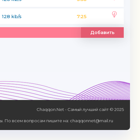
128 kb/s
7:25
Добавить
Chaqqon.Net - Самый лучший сайт © 2025
. По всем вопросам пишите на: chaqqonnet@mail.ru