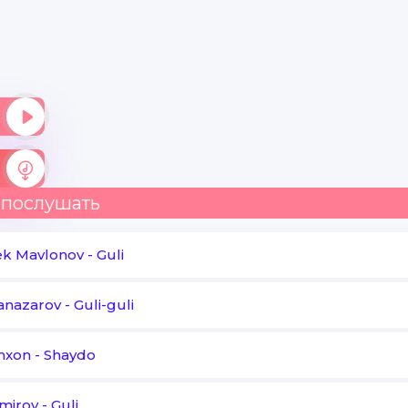
 послушать
ek Mavlonov
-
Guli
lanazarov
-
Guli-guli
hxon
-
Shaydo
mirov
-
Guli