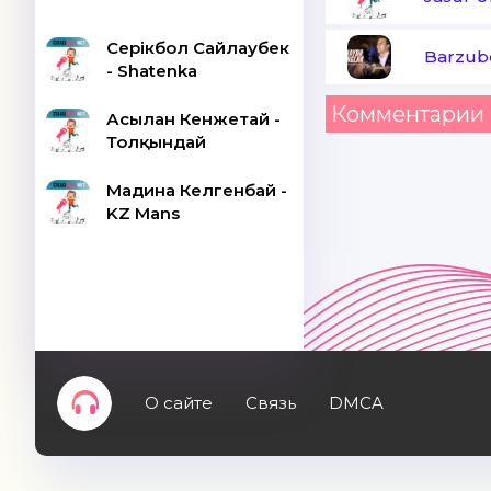
Серікбол Сайлаубек
Barzub
- Shatenka
Комментарии 
Асылан Кенжетай -
Толқындай
Мадина Келгенбай -
KZ Mans
О сайте
Связь
DMCA