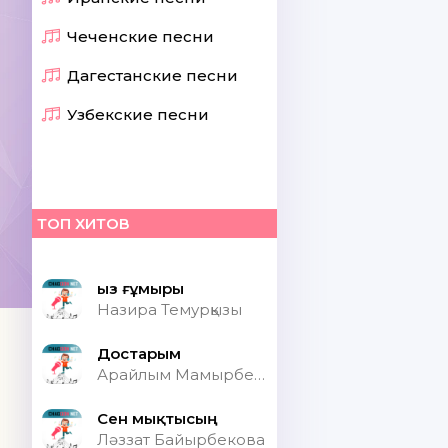
Чеченские песни
Дагестанские песни
Узбекские песни
ТОП ХИТОВ
Қыз ғұмыры
Назира Темурқызы
Достарым
Арайлым Мамырбекқызы
Сен мықтысың
Ләззат Байырбекова