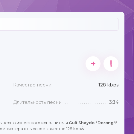
+
!
Качество песни:
128 kbps
Длительность песни:
3:34
ь песню известного исполнителя
Guli Shaydo "Dorong'i"
омпьютера в высоком качестве 128 kbp/s.