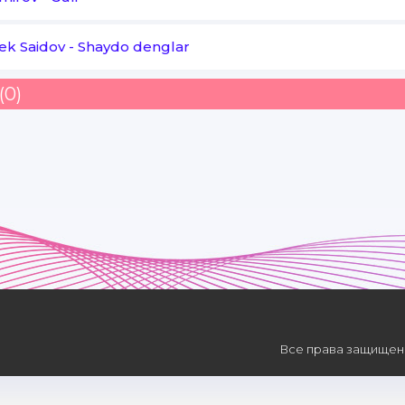
ek Saidov
-
Shaydo denglar
(0)
Все права защищены