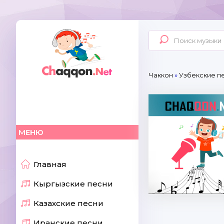
Чаккон
»
Узбекские пе
МЕНЮ
Главная
Кыргызские песни
Казахские песни
Иранские песни