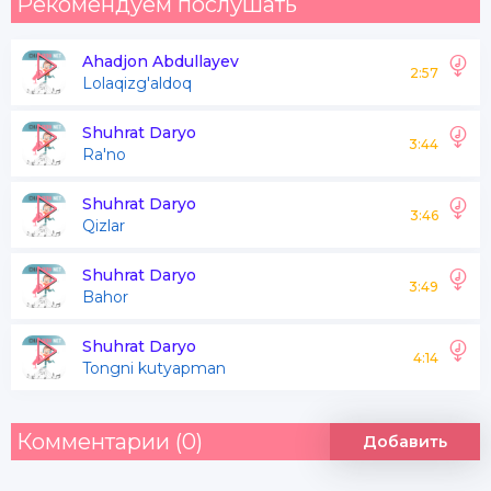
Рекомендуем послушать
Ahadjon Abdullayev
2:57
Lolaqizg'aldoq
Shuhrat Daryo
3:44
Ra'no
Shuhrat Daryo
3:46
Qizlar
Shuhrat Daryo
3:49
Bahor
Shuhrat Daryo
4:14
Tongni kutyapman
Комментарии (0)
Добавить