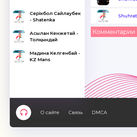
Серікбол Сайлаубек
Shuhrat
- Shatenka
Комментарии 
Асылан Кенжетай -
Толқындай
Мадина Келгенбай -
KZ Mans
О сайте
Связь
DMCA