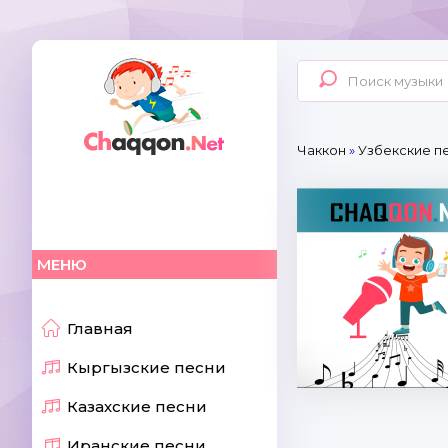
Чаккон
»
Узбекские пе
МЕНЮ
Главная
Кыргызские песни
Казахские песни
Иранские песни