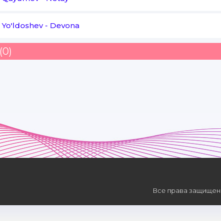
 Yo'ldoshev
-
Devona
(0)
Все права защищены