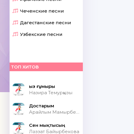
Чеченские песни
Дагестанские песни
Узбекские песни
ТОП ХИТОВ
Қыз ғұмыры
Назира Темурқызы
Достарым
Арайлым Мамырбекқызы
Сен мықтысың
Ләззат Байырбекова