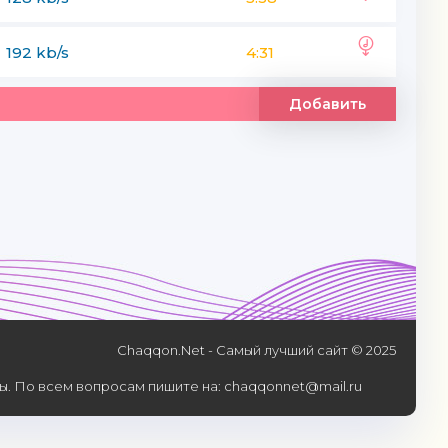
192 kb/s
4:31
Добавить
Chaqqon.Net - Самый лучший сайт © 2025
. По всем вопросам пишите на: chaqqonnet@mail.ru