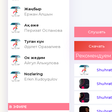
Жаңбыр
Ержан Алшын
Ақ әже
Перизат Оспанова
Слушать
Туған күн
Скачать
Әділет Оразалиев
Рекомендуем
Ок жедим
Айгул Алыкулова
Shuhrat
Nozlaring
Erkin Xudoyqulov
Shuhra
Shuhra
В ЭФИРЕ
Shuhra