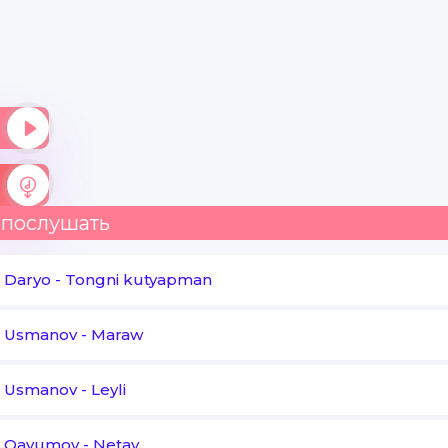
 послушать
 Daryo
-
Tongni kutyapman
t Usmanov
-
Maraw
t Usmanov
-
Leyli
t Qayumov
-
Netay