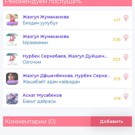
Рекомендуем послушать
Жазгул Жумаканова
4:17
Биздин уулубуз
Жазгул Жумаканова
3:36
Ыраазымын
Нурбек Серкебаев, Жазгул Дуйшенбекова
3:53
Озгочом
Жазгул Дүйшенбекова, Нурбек Серкебаев
3:19
Жашабайт адам кайрадан
Аскат Мусабеков
4:16
Бакыт дайрасы
Комментарии (0)
Добавить