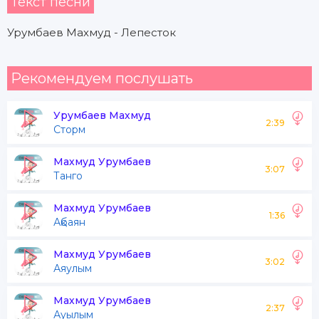
Текст песни
Урумбаев Махмуд - Лепесток
Рекомендуем послушать
Урумбаев Махмуд
2:39
Сторм
Махмуд Урумбаев
3:07
Танго
Махмуд Урумбаев
1:36
Ақбаян
Махмуд Урумбаев
3:02
Аяулым
Махмуд Урумбаев
2:37
Ауылым