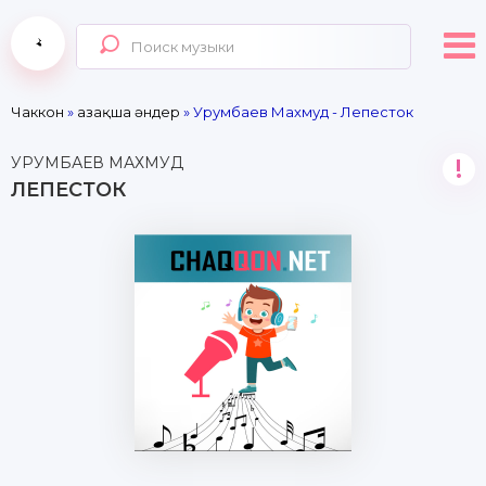
Чаккон
»
Қазақша әндер
» Урумбаев Махмуд - Лепесток
УРУМБАЕВ МАХМУД
!
ЛЕПЕСТОК