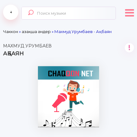
Чаккон
»
Қазақша әндер
» Махмуд Урумбаев - Ақбаян
МАХМУД УРУМБАЕВ
!
АҚБАЯН