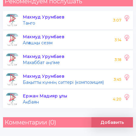
Рекомендуем послушать
Махмуд Урумбаев
3:07
Танго
Махмуд Урумбаев
3:14
Алғашқы сезім
Махмуд Урумбаев
3:18
Махаббат әңгіме
Махмуд Урумбаев
3:45
Бақытты күннің сәттері (композиция)
Ержан Мадияр ұлы
4:20
Ақбаян
Комментарии (0)
Добавить