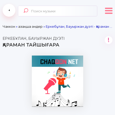
Чаккон
»
Қазақша әндер
» Еркебұлан, Бауыржан дуэті - Қараман Тайшығара
ЕРКЕБҰЛАН, БАУЫРЖАН ДУЭТІ
!
ҚАРАМАН ТАЙШЫҒАРА