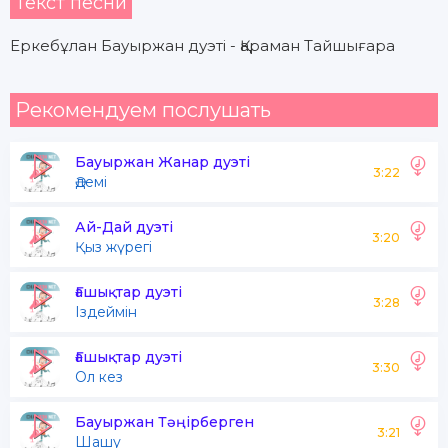
Текст песни
Еркебұлан Бауыржан дуэті - Қараман Тайшығара
Рекомендуем послушать
Бауыржан Жанар дуэті
3:22
Әдемі
Ай-Дай дуэті
3:20
Қыз жүрегі
Ғашықтар дуэті
3:28
Іздеймін
Ғашықтар дуэті
3:30
Ол кез
Бауыржан Тәңірберген
3:21
Шашу