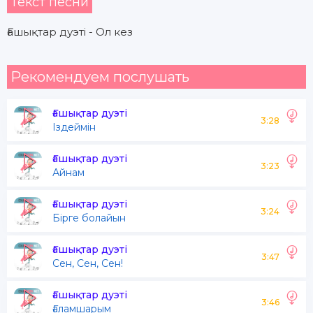
Текст песни
Ғашықтар дуэті - Ол кез
Рекомендуем послушать
Ғашықтар дуэті
3:28
Іздеймін
Ғашықтар дуэті
3:23
Айнам
Ғашықтар дуэті
3:24
Бірге болайын
Ғашықтар дуэті
3:47
Сен, Сен, Сен!
Ғашықтар дуэті
3:46
Ғаламшарым