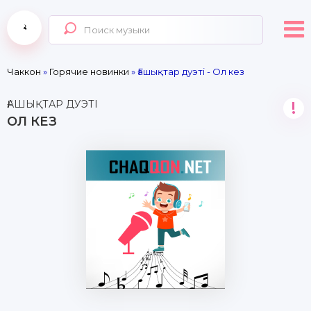
Чаккон
»
Горячие новинки
» Ғашықтар дуэті - Ол кез
ҒАШЫҚТАР ДУЭТІ
!
ОЛ КЕЗ