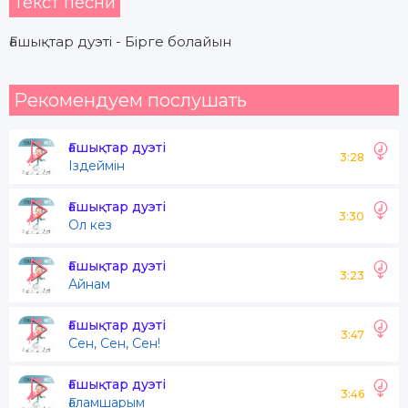
Текст песни
Ғашықтар дуэті - Бірге болайын
Рекомендуем послушать
Ғашықтар дуэті
3:28
Іздеймін
Ғашықтар дуэті
3:30
Ол кез
Ғашықтар дуэті
3:23
Айнам
Ғашықтар дуэті
3:47
Сен, Сен, Сен!
Ғашықтар дуэті
3:46
Ғаламшарым