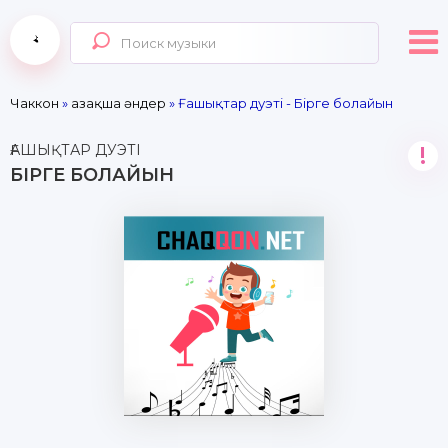
Чаккон
»
Қазақша әндер
» Ғашықтар дуэті - Бірге болайын
ҒАШЫҚТАР ДУЭТІ
!
БІРГЕ БОЛАЙЫН