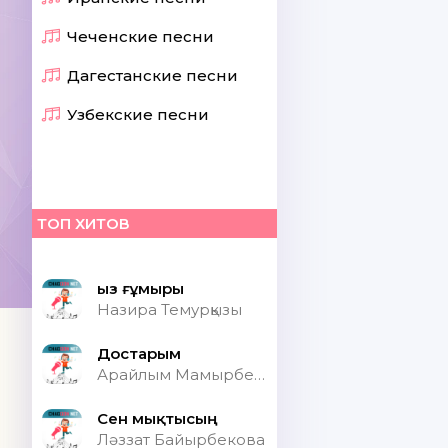
Чеченские песни
Дагестанские песни
Узбекские песни
ТОП ХИТОВ
Қыз ғұмыры
Назира Темурқызы
Достарым
Арайлым Мамырбекқызы
Сен мықтысың
Ләззат Байырбекова