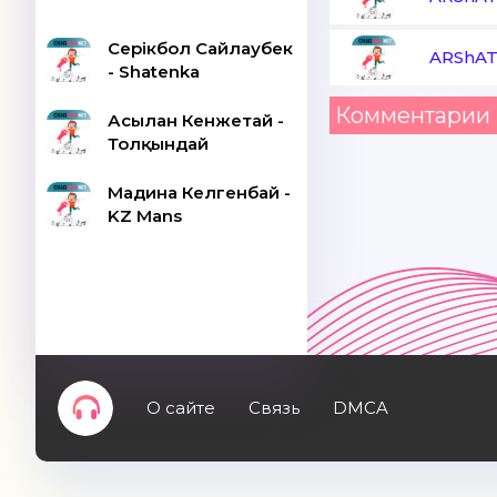
Серікбол Сайлаубек
ARShAT
- Shatenka
Комментарии 
Асылан Кенжетай -
Толқындай
Мадина Келгенбай -
KZ Mans
О сайте
Связь
DMCA