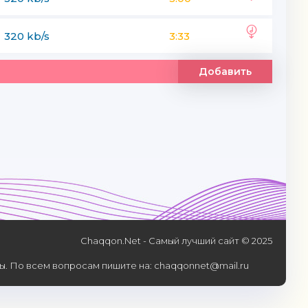
320 kb/s
3:33
Добавить
Chaqqon.Net - Самый лучший сайт © 2025
. По всем вопросам пишите на: chaqqonnet@mail.ru