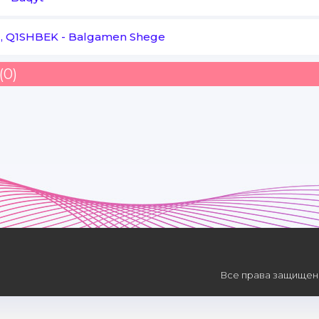
, Q1SHBEK
-
Balgamen Shege
(0)
Все права защищены