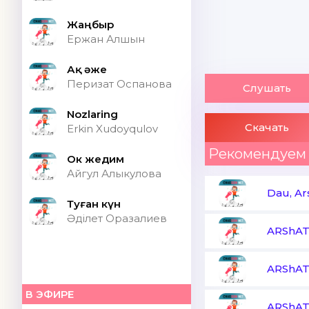
Жаңбыр
Ержан Алшын
Ақ әже
Перизат Оспанова
Слушать
Nozlaring
Скачать
Erkin Xudoyqulov
Рекомендуем
Ок жедим
Айгул Алыкулова
Dau, Ar
Туған күн
Әділет Оразалиев
ARShA
ARShA
В ЭФИРЕ
ARShA