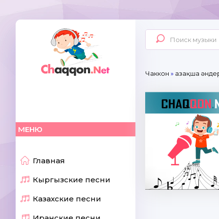
Чаккон
»
Қазақша әнде
МЕНЮ
Главная
Кыргызские песни
Казахские песни
Иранские песни