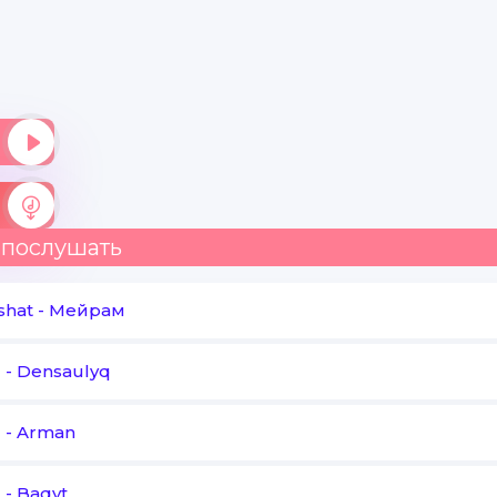
 послушать
shat
-
Мейрам
T
-
Densaulyq
T
-
Arman
T
-
Baqyt