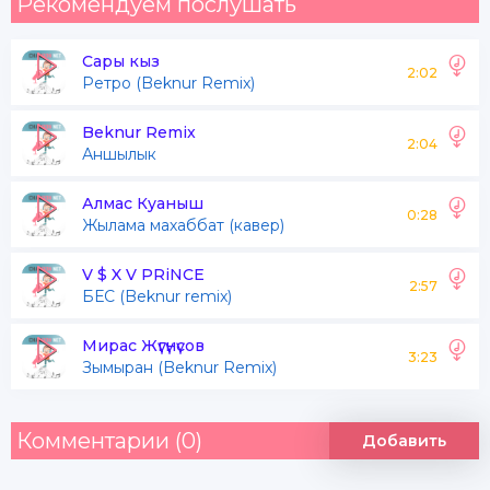
Рекомендуем послушать
Сары кыз
2:02
Ретро (Beknur Remix)
Beknur Remix
2:04
Аншылык
Алмас Куаныш
0:28
Жылама махаббат (кавер)
V $ X V PRiNCE
2:57
БЕС (Beknur remix)
Мирас Жүгүнүсов
3:23
Зымыран (Beknur Remix)
Комментарии (0)
Добавить