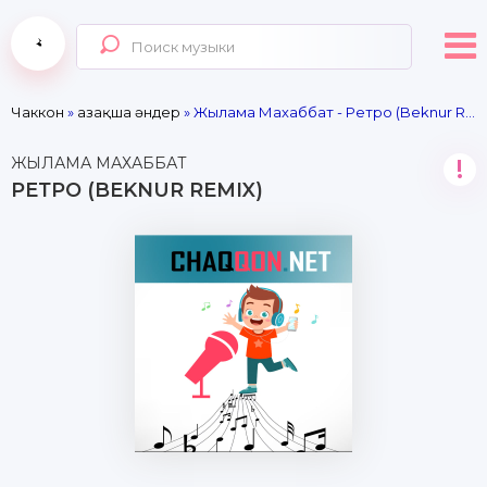
Чаккон
»
Қазақша әндер
» Жылама Махаббат - Ретро (Beknur Remix)
ЖЫЛАМА МАХАББАТ
!
РЕТРО (BEKNUR REMIX)