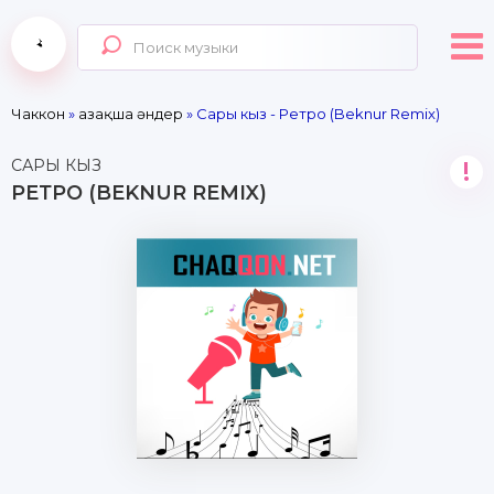
Чаккон
»
Қазақша әндер
» Сары кыз - Ретро (Beknur Remix)
САРЫ КЫЗ
!
РЕТРО (BEKNUR REMIX)