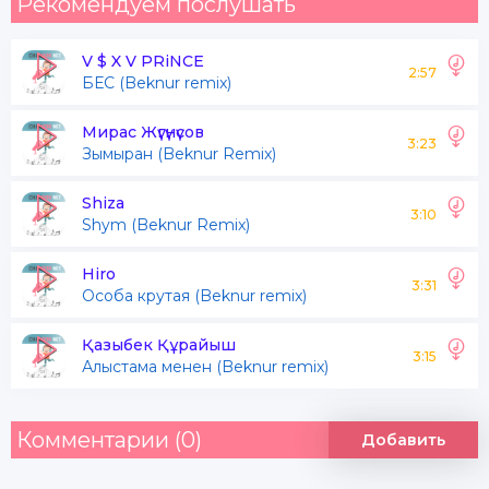
Рекомендуем послушать
V $ X V PRiNCE
2:57
БЕС (Beknur remix)
Мирас Жүгүнүсов
3:23
Зымыран (Beknur Remix)
Shiza
3:10
Shym (Beknur Remix)
Hiro
3:31
Особа крутая (Beknur remix)
Қазыбек Құрайыш
3:15
Алыстама менен (Beknur remix)
Комментарии (0)
Добавить