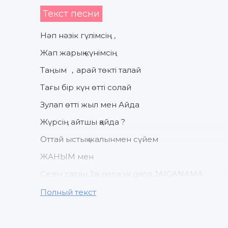
Текст песни
Нәп нәзік гүлімсің ,
Жап жарық күнімсің
Таңым ，арай төкті талай
Тағы бір күн өтті солай
Зулап өтті жыл мен Айда
Жүрсің айтшы қайда ?
Оттай ыстық жалынмен сүйем
ЖАНЫМ мен
Сезім саған Jai gana jai gana JAIGANAMA
Сенсіз жалғыз қалып қойдым айдалада
Полный текст
Бағым，бағым сағынамын сені сондай
Жаным менің жүрсің қай қалада ?