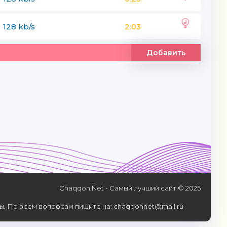
128 kb/s
2:03
Добавить
Chaqqon.Net - Самый лучший сайт © 2025
. По всем вопросам пишите на: chaqqonnet@mail.ru