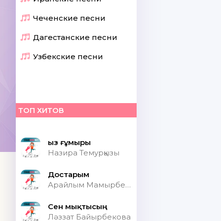
Чеченские песни
Дагестанские песни
Узбекские песни
ТОП ХИТОВ
Қыз ғұмыры
Назира Темурқызы
Достарым
Арайлым Мамырбекқызы
Сен мықтысың
Ләззат Байырбекова