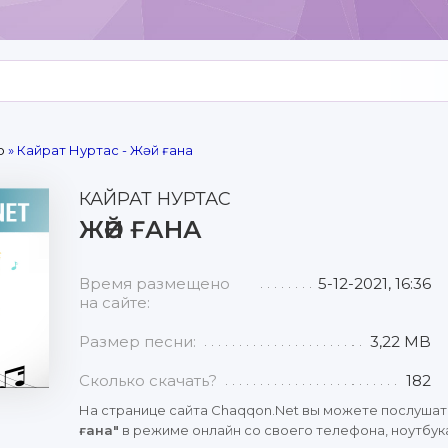
р
» Кайрат Нуртас - Жәй ғана
КАЙРАТ НУРТАС
ЖӘЙ ҒАНА
Время размещено
5-12-2021, 16:36
на сайте:
Размер песни:
3,22 MB
Сколько скачать?
182
На странице сайта Chaqqon.Net вы можете послушат
ғана"
в режиме онлайн со своего телефона, ноутбука