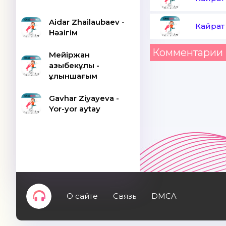
Aidar Zhailaubaev -
Кайрат
Нәзігім
Комментарии 
Мейіржан
Қазыбекұлы -
Құлыншағым
Gavhar Ziyayeva -
Yor-yor aytay
О сайте
Связь
DMCA