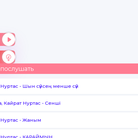
Сезім саған Jai gana jai gana JAIGANAMA
Сенсіз жалғыз қалып қойдым айдалада
Бағым，бағым сағынамын сені сондай
Жаным менің жүрсің қай қалада ?
СЕН ЖАНЫМДА !!!
Бұлттанып тұрсаңда
 послушать
Нұр болып жансаңда
Сезім，жылу беретін маған
 Нуртас
-
Шын сүйсең менше сүй
Талай таң қаламын саған
a, Кайрат Нуртас
-
Сенші
Зулап өтті жыл мен Айда
Жүрсің айтшы қайда ?
 Нуртас
-
Жаным
Оттай ыстық жалын мен Сүйем
ЖАНЫМ мен
 Нуртас
-
КАРАЙМЫН