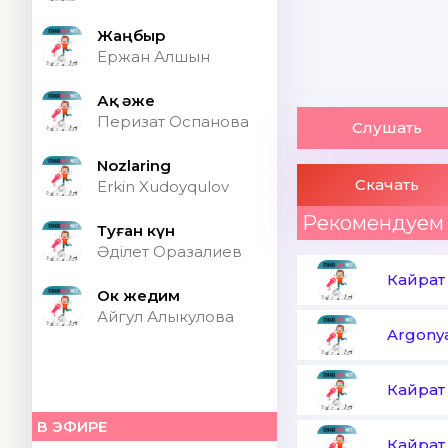
Жаңбыр
Ержан Алшын
Ақ әже
Перизат Оспанова
Слушать
Nozlaring
Скачать
Erkin Xudoyqulov
Рекомендуем
Туған күн
Әділет Оразалиев
Кайрат
Ок жедим
Айгул Алыкулова
Argony
Кайрат
В ЭФИРЕ
Кайрат