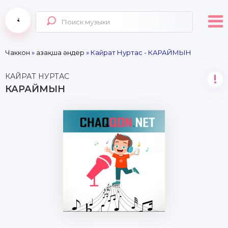
Чаккон
»
Қазақша әндер
» Кайрат Нуртас - КАРАЙМЫН
КАЙРАТ НУРТАС
!
КАРАЙМЫН