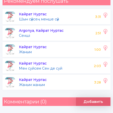
Рекомендуем послушать
Кайрат Нуртас
3:31
Шын сүйсең менше сүй
Argonya, Кайрат Нуртас
2:51
Сенші
Кайрат Нуртас
1:00
Жаным
Кайрат Нуртас
2:03
Мен суйсем Сен де суй
Кайрат Нуртас
3:28
Жаным жаным
Комментарии (0)
Добавить