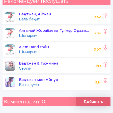
Рекомендуем послушать
Бақытжан, Айжан
3:52
Бала бақыт
Алтынай Жорабаева, Гүлнұр Оразымбетова
3:04
Шынарым
Alem Band тобы
3:07
Шынарым
Бақытжан & Тәжмина
3:19
Серігім
Бақытжан мен Айнұр
3:14
Біз екеуміз
Комментарии (0)
Добавить