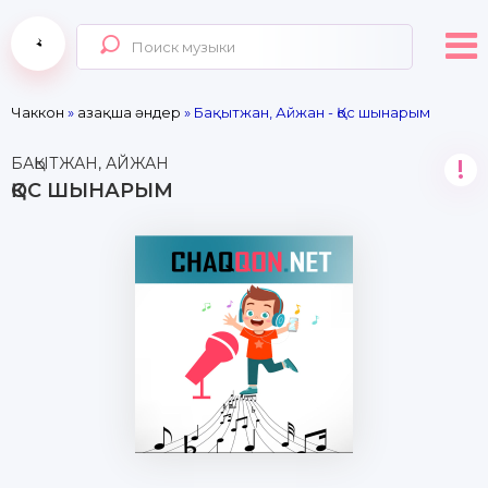
Чаккон
»
Қазақша әндер
» Бақытжан, Айжан - Қос шынарым
БАҚЫТЖАН, АЙЖАН
!
ҚОС ШЫНАРЫМ