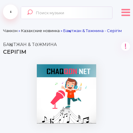
Чаккон
»
Казахские новинка
» Бақытжан & Тәжмина - Серігім
БАҚЫТЖАН & ТӘЖМИНА
!
СЕРІГІМ