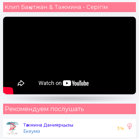
Клип Бақытжан & Тәжмина - Серігім
Рекомендуем послушать
Тәжмина Даниярқызы
3:14
Екеуміз