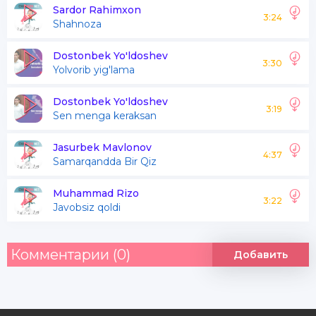
Qoldim hajr dog`ida
Sardor Rahimxon
3:24
Shahnoza
Ayriliqning bog`ida
Kelmasmi tong chog`ida
Dostonbek Yo'ldoshev
3:30
Yolvorib yig'lama
Hol so`rab gadosidan
Nozi qoldi yuragimda
Dostonbek Yo'ldoshev
3:19
Sen menga keraksan
Yodi qoldi so`rog`imda
Nolayu firog`imda
Jasurbek Mavlonov
4:37
Samarqandda Bir Qiz
Muhammad Rizo
Nozi qoldi yuragimda
3:22
Javobsiz qoldi
Yodi qoldi so`rog`imda
Nolayu firog`imda
Комментарии (0)
Добавить
Ishvayu noz belgisi
Jonim olar kulgusi