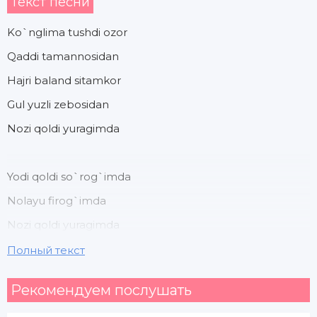
Текст песни
Ko`nglima tushdi ozor
Qaddi tamannosidan
Hajri baland sitamkor
Gul yuzli zebosidan
Nozi qoldi yuragimda
Yodi qoldi so`rog`imda
Nolayu firog`imda
Nozi qoldi yuragimda
Yodi qoldi so`rog`imda
Полный текст
Nolayu firog`imda
Рекомендуем послушать