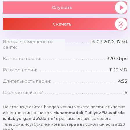
Слушать
Скачать
Время размещено на
6-07-2026, 17:50
сайте:
Качество песни:
320 kbps
Размер песни:
11.16 MB
Длительность песни:
4:53
Сколько скачать?
6
На странице сайта Chaqqon.Net вы можете послушать песню
известного исполнителя
Muhammadali Tufliyev "Musofirda
ishlab yurgan do'stlarim"
в режиме онлайн со своего
телефона, ноутбука или компьютера в высоком качестве 320