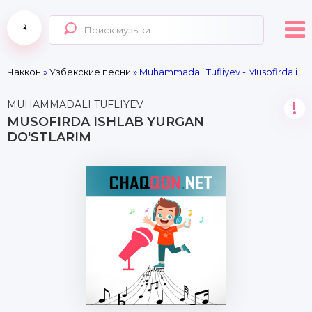
Чаккон
»
Узбекские песни
» Muhammadali Tufliyev - Musofirda ishlab yurgan do'stlarim
MUHAMMADALI TUFLIYEV
!
MUSOFIRDA ISHLAB YURGAN
DO'STLARIM