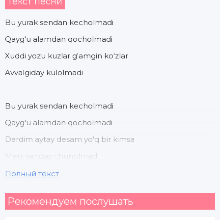
Текст песни
Bu yurak sendan kecholmadi
Qayg'u alamdan qocholmadi
Xuddi yozu kuzlar g'amgin ko'zlar
Avvalgiday kulolmadi
Bu yurak sendan kecholmadi
Qayg'u alamdan qocholmadi
Dardim aytay desam yo'q bir kimsa
Meni senday chunolmadi
Полный текст
Shovqin bu shahar yana kutaman taxi
Рекомендуем послушать
Hech kiimga aytamagan o'ylarim bilan shaxsiy