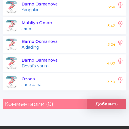
Faqat sen kerak
Barno Osmanova
3:58
Yangalar
Senikidur bu yurak
Mahliyo Omon
3:42
Jane
Ishqing bila jon halak
Sendur baxtim sababi
Barno Osmanova
3:24
Aldading
Dilda yo'q sendan bo'al
Barno Osmanova
4:09
Bevafo yorim
Men oyman sen quyosh
Ozoda
Sevgimizdan erur qosh
3:30
Jane Jana
Bir birimiz turolmas
Ko'nglimiz juda bebosh
Комментарии (0)
Добавить
Jane jane janim
Sen mening janim