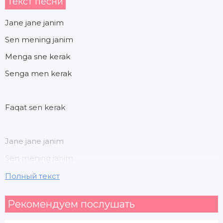
Текст песни
Jane jane janim
Sen mening janim
Menga sne kerak
Senga men kerak
Faqat sen kerak
Jane jane janim
Sen mening janim
Menga sne kerak
Полный текст
Senga men kerak
Рекомендуем послушать