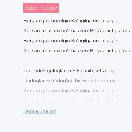
Текст песни
Bergan gulimni olgin Ko'ngilga umid solgin
Ko'rsam mazam bo'lmas seni Bir yuz uchga qivar
Bergan gulimni olgin Ko'ngilga umid solgin
Ko'rsam mazam bo'lmas seni Bir yuz uchga qivar
Jonimdek quloqlarim Erkalanib ketsin-ey
Dudoqlarim dudog'ing bir ziyorat etsin-ey
Bergan gulimni olgin Ko'ngilga umid solgin
Ko'rsam mazam bo'lmas seni Bir yuz uchga qivar
Полный текст
Bergan gulimni olgin Ko'ngilga umid solgin
Ko'rsam mazam bo'lmas seni Bir yuz uchga qivar