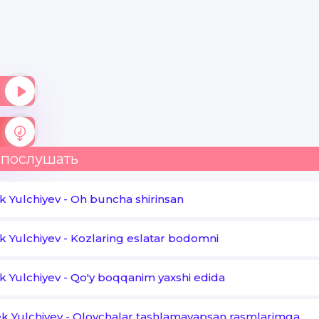
Jonimdek quloqlarim Erkalanib ketsin-ey
Dudoqlarim dudog'ing bir ziyorat etsin-ey
 послушать
 Yulchiyev
-
Oh buncha shirinsan
 Yulchiyev
-
Kozlaring eslatar bodomni
 Yulchiyev
-
Qo'y boqqanim yaxshi edida
k Yulchiyev
-
Olovchalar tashlamayapsan rasmlarimga