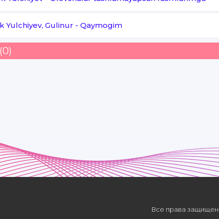
 Yulchiyev, Gulinur
-
Qaymogim
(0)
Все права защищены