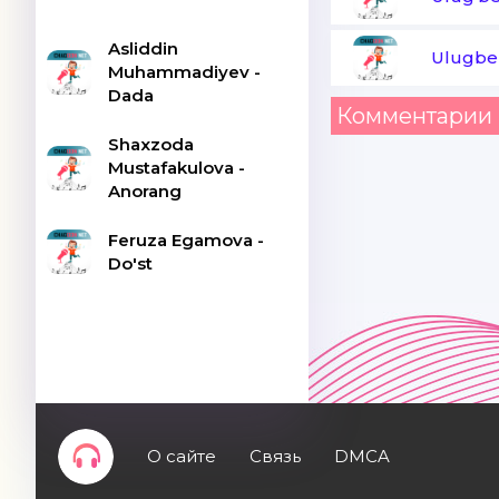
Asliddin
Ulugbek
Muhammadiyev -
Dada
Комментарии 
Shaxzoda
Mustafakulova -
Anorang
Feruza Egamova -
Do'st
О сайте
Связь
DMCA