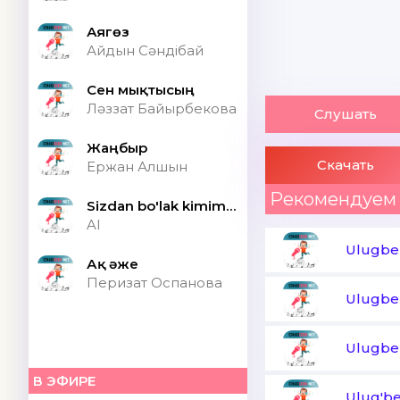
Аягөз
Айдын Сәндібай
Сен мықтысың
Ләззат Байырбекова
Слушать
Жаңбыр
Скачать
Ержан Алшын
Рекомендуем
Sizdan bo'lak kimim bor ONA (Speed up)
AI
Ulugbek
Ақ әже
Перизат Оспанова
Ulugbek
Ulugbek
В ЭФИРЕ
Ulug'be