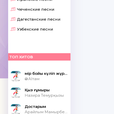
Чеченские песни
Дагестанские песни
Узбекские песни
ТОП ХИТОВ
Өмір бойы күліп жүрсек шіркін ай
Ән АІтам
Қыз ғұмыры
Назира Темурқызы
Достарым
Арайлым Мамырбекқызы