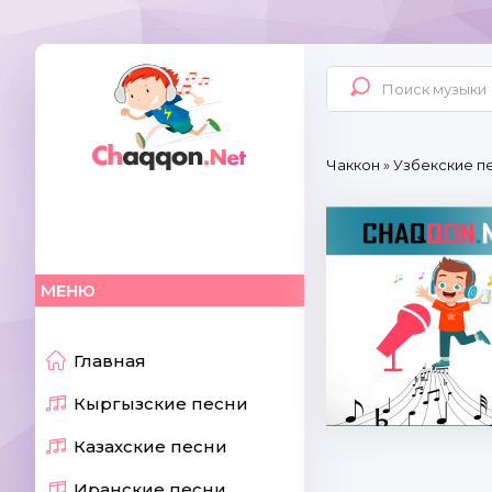
Чаккон
»
Узбекские п
МЕНЮ
Главная
Кыргызские песни
Казахские песни
Иранские песни