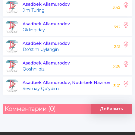
Ishq uyida ovvoralar
Asadbek Allamurodov
3:42
Jim Turing
Yondirdiyu yonmadim
Asadbek Allamurodov
3:12
Oldingiday
Ishqingda izlab choralar
Qalbimni aylab poralar
Asadbek Allamurodov
2:15
Do'stim Uylangin
Ishq uyida ovvoralar
Yondirdiyu yonmadim
Asadbek Allamurodov
3:28
Qoshni qiz
Asadbek Allamurodov, Nodirbek Nazirov
Quloq tutsam gar ko'nglimga
3:01
Sevmay Qo'ydim
Faqat seni so'zlaydi
Shu sabab men qirq yillar
Комментарии (0)
Добавить
Yolg'iz seni izladim
Quloq tutsam gar ko'nglimga