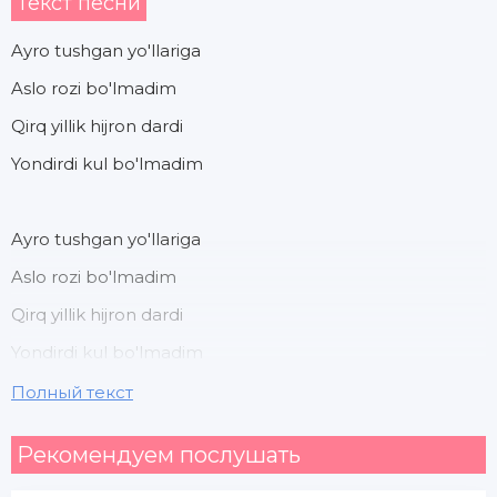
Текст песни
Ayro tushgan yo'llariga
Aslo rozi bo'lmadim
Qirq yillik hijron dardi
Yondirdi kul bo'lmadim
Ayro tushgan yo'llariga
Aslo rozi bo'lmadim
Qirq yillik hijron dardi
Yondirdi kul bo'lmadim
Полный текст
Ishqingda izlab choralar
Рекомендуем послушать
Qalbimni aylab poralar