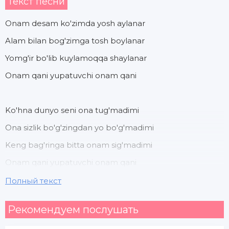
Текст песни
Onam desam ko'zimda yosh aylanar
Alam bilan bog'zimga tosh boylanar
Yomg'ir bo'lib kuylamoqqa shaylanar
Onam qani yupatuvchi onam qani
Ko'hna dunyo seni ona tug'madimi
Ona sizlik bo'g'zingdan yo bo'g'madimi
Keng bag'ringa bitta onam sig'madimi
Onam qani yupatuvchi onam qani
Полный текст
Yolg'onchi dunyo ekan onam
Рекомендуем послушать
Yaxshilarga joy yoq onam