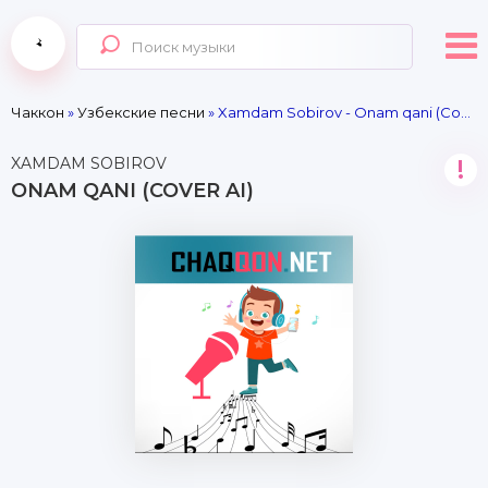
Чаккон
»
Узбекские песни
» Xamdam Sobirov - Onam qani (Cover Ai)
XAMDAM SOBIROV
!
ONAM QANI (COVER AI)