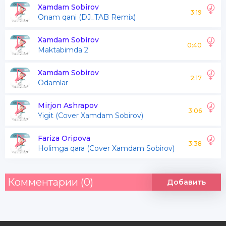
O'rningiz jannatlarda onam
Xamdam Sobirov
3:19
Onam qani (DJ_TAB Remix)
Mehribonim onam onam
Xamdam Sobirov
0:40
Maktabimda 2
Yolg'onchi dunyo ekan onam
Sizni juda sog'indim onam
Xamdam Sobirov
2:17
Odamlar
Beozorim onam onam
Mirjon Ashrapov
3:06
Yigit (Cover Xamdam Sobirov)
Tushlarimga bir bbor kiring ona
Fariza Oripova
Uyga qachon kelasan deb urishing ona
3:38
Holimga qara (Cover Xamdam Sobirov)
Sizsiz endi keng bu endi zulmat xona
Dunyolarim yorituvchi onam qani
Комментарии (0)
Добавить
Yolg'onchi dunyo ekan onam
Yaxshilarga joy yoq onam