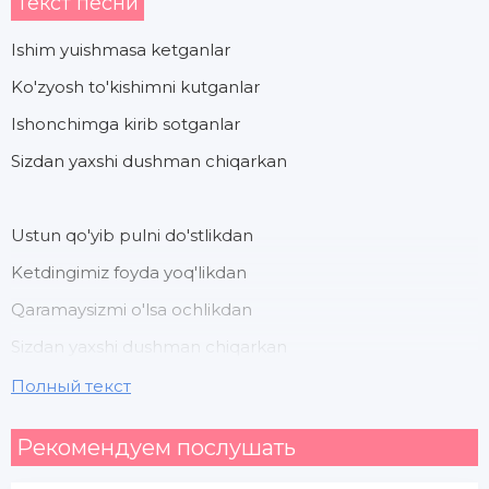
Текст песни
Ishim yuishmasa ketganlar
Ko'zyosh to'kishimni kutganlar
Ishonchimga kirib sotganlar
Sizdan yaxshi dushman chiqarkan
Ustun qo'yib pulni do'stlikdan
Ketdingimiz foyda yoq'likdan
Qaramaysizmi o'lsa ochlikdan
Sizdan yaxshi dushman chiqarkan
Полный текст
Ey sevganlarim ishonib yurganlarim
Рекомендуем послушать
Omadim kelganida jigardey bo'lganlarim