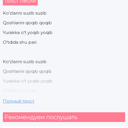
Текст песни
Ko'zlarini suzib suzib
Qoshlarini qoqib qoqib
Yurakka o't yoqib yoqib
O'tdida shu pari
Ko'zlarini suzib suzib
Qoshlarini qoqib qoqib
Yurakka o't yoqib yoqib
O'tdida shu pari
Полный текст
Arzalaringa stop
Рекомендуем послушать
Kel yoimga yaqinroq