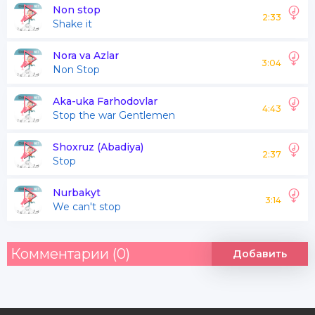
Mazza qilib yashaymiz
Non stop
2:33
Shake it
Bizdan baxtli inson yo'q
Nora va Azlar
3:04
Non Stop
Arzalaringa stop
Kel yoimga yaqinroq
Aka-uka Farhodovlar
4:43
Stop the war Gentlemen
Mazza qilib yashaymiz
Bizdan baxtli inson yo'q
Shoxruz (Abadiya)
2:37
Stop
Nurbakyt
Senga gul olib beraymi
3:14
We can't stop
Yoki naqd pulim beraymi
Rostini aytin jonim
Комментарии (0)
Добавить
Bir kecha mehmon qilaymi
Senga gul olib beraymi