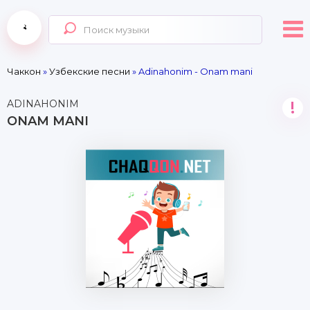
Чаккон
»
Узбекские песни
» Adinahonim - Onam mani
ADINAHONIM
!
ONAM MANI