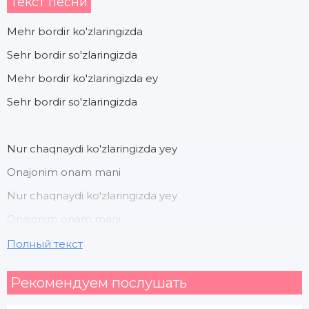
Текст песни
Mehr bordir ko'zlaringizda
Sehr bordir so'zlaringizda
Mehr bordir ko'zlaringizda ey
Sehr bordir so'zlaringizda
Nur chaqnaydi ko'zlaringizda yey
Onajonim onam mani
Nur chaqnaydi ko'zlaringizda yey
Onajonim onam mani
Полный текст
Munchoq ko'zi munisim mani
Рекомендуем послушать
Ham ustozim muhlisim mani