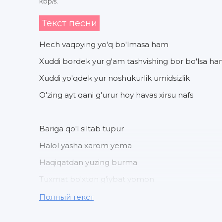
kbp/s.
Текст песни
Hech vaqoying yo'q bo'lmasa ham
Xuddi bordek yur g'am tashvishing bor bo'lsa h
Xuddi yo'qdek yur noshukurlik umidsizlik
O'zing ayt qani g'urur hoy havas xirsu nafs
Bariga qo'l siltab tupur
Halol yasha xarom yema
Haqiqatdan yuzing burma
Tuxmat bo'xton g'iybat yomon
Полный текст
Savol javobi og'ir kelsa