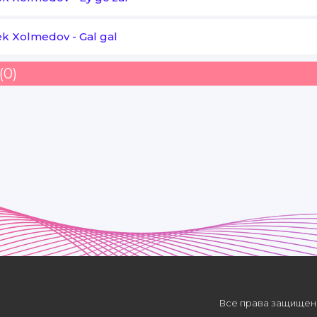
ek Xolmedov
-
Gal gal
(0)
Все права защищены