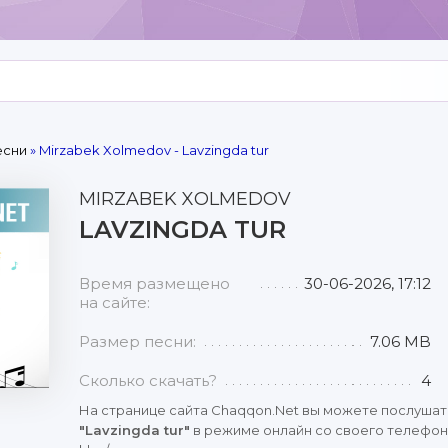
есни
» Mirzabek Xolmedov - Lavzingda tur
MIRZABEK XOLMEDOV
LAVZINGDA TUR
Время размещено
30-06-2026, 17:12
на сайте:
Размер песни:
7.06 MB
Сколько скачать?
4
На странице сайта Chaqqon.Net вы можете послушат
"Lavzingda tur"
в режиме онлайн со своего телефона