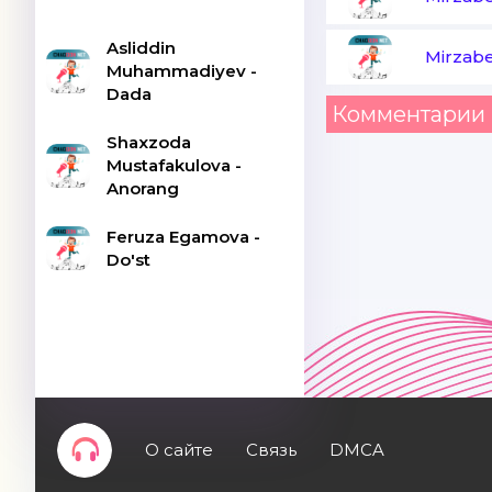
Asliddin
Mirzab
Muhammadiyev -
Dada
Комментарии 
Shaxzoda
Mustafakulova -
Anorang
Feruza Egamova -
Do'st
О сайте
Связь
DMCA