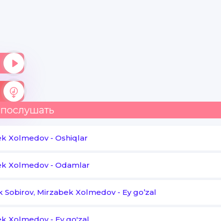
Mayli alda mayli kul
Qaytar dunyo tayyor tur
Xohla chop yoki yugur
Xudo xayringni bergur
Lafzda tur lafzingda tur
Lafzda tur
 послушать
ek Xolmedov
-
Oshiqlar
Xizmat doirasidan chiqsang ham
Insof doirasidan chiqma jo'ram
ek Xolmedov
-
Odamlar
Mehrli ko'z tog'ri so'z bo'lsang har doim
 Sobirov, Mirzabek Xolmedov
Topilar do'st
-
Ey go’zal
ek Xolmedov
-
Ey go'zal