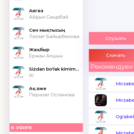
Аягөз
Айдын Сәндібай
Сен мықтысың
Ләззат Байырбекова
Слушать
Жаңбыр
Скачать
Ержан Алшын
Рекомендуем
Sizdan bo'lak kimim bor ONA (Speed up)
AI
Mirzab
Ақ әже
Перизат Оспанова
Mirzab
Og'abek
В ЭФИРЕ
Mirzab