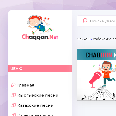
Чаккон
»
Узбекские п
МЕНЮ
Главная
Кыргызские песни
Казахские песни
Иранские песни