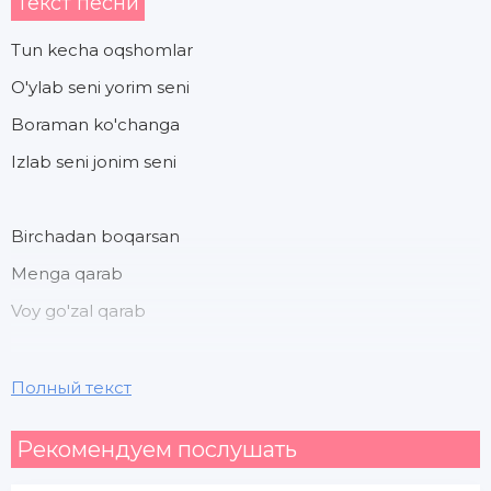
Текст песни
Tun kecha oqshomlar
O'ylab seni yorim seni
Boraman ko'changa
Izlab seni jonim seni
Birchadan boqarsan
Menga qarab
Voy go'zal qarab
Ha jonim ey asalsana
Полный текст
Shodonsaney
Рекомендуем послушать
Go'zalsan ey