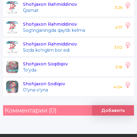
Shohjaxon Rahmiddinov
3:26
Qismat
Yorim san ey asalsana
Shodonsaney
Shohjaxon Rahmiddinov
4:17
Sog'inganingda qaytib kelma
Go'zalsan ey
Yorim saney
Shohjaxon Rahmiddinov
3:02
Sizda ko'nglim bor edi
Sevaman deb aytsam
Shohjaxon Soqdiqov
3:18
To'yda
Oyga qarab goh soyga qrab
Shohjaxon Sodiqov
Chiqarmikin kutsam sochini tarab
4:04
O'yna-o'yna
Voy menga qarab
Комментарии (0)
Добавить
Qoshlarini bo'yasa qilar ava
Voy jonim xo