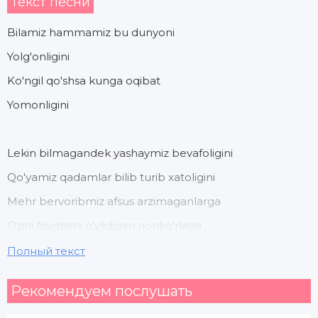
Текст песни
Bilamiz hammamiz bu dunyoni
Yolg'onligini
Ko'ngil qo'shsa kunga oqibat
Yomonligini
Lekin bilmagandek yashaymiz bevafoligini
Qo'yamiz qadamlar bilib turib xatoligini
Mehr bervoribmiz afsus arzimaganlarga
Ozini foydasini o'ylidigan nonko'rlaga
Полный текст
Yomon munosatab qiliman chin do'stlarga
Рекомендуем послушать
Bahorlarimni almashboriman kuzlarga