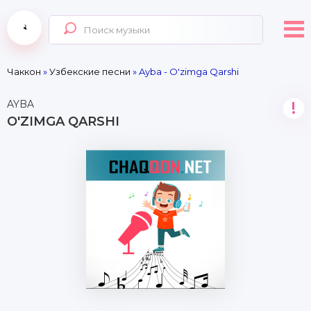
Чаккон
»
Узбекские песни
» Ayba - O'zimga Qarshi
AYBA
!
O'ZIMGA QARSHI