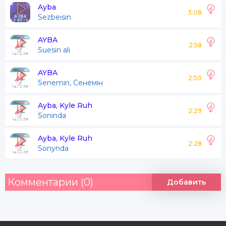
Ayba
3:08
Sezbeisin
AYBA
2:58
Suesin ali
AYBA
2:50
Senemin, Сенемін
Ayba, Kyle Ruh
2:29
Soninda
Ayba, Kyle Ruh
2:28
Sonynda
Комментарии (0)
Добавить