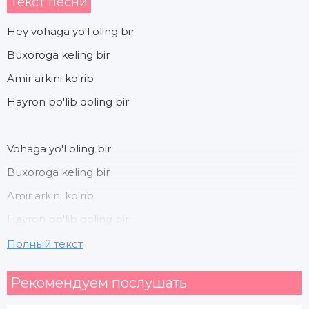
Текст песни
Hey vohaga yo'l oling bir
Buxoroga keling bir
Amir arkini ko'rib
Hayron bo'lib qoling bir
Vohaga yo'l oling bir
Buxoroga keling bir
Amir arkini ko'rib
Hayron bo'lib qoling bir
Полный текст
Tushdivoni ajoyib
Рекомендуем послушать
Kaboblari g'aroyib