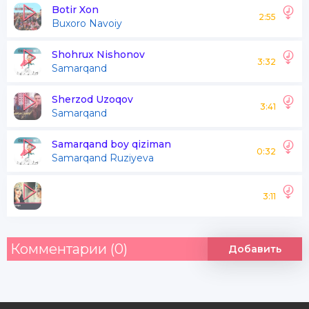
Yuzlaridan ketmaydiyey
Botir Xon
2:55
Buxoro Navoiy
Asli hazil mutoyib
Shohrux Nishonov
3:32
Samarqand
Yetti pirlar yurti bu
Qiz yigitlar mislidur
Sherzod Uzoqov
3:41
Samarqand
Tadbirkoru savdogar
Ishbilarmon xalqidur
Samarqand boy qiziman
0:32
Samarqand Ruziyeva
Ey labi hovuz yangrar navo kuylari
3:11
Mavrifi so'z o'tmaydiyey
Buxoroni to'ylari
Комментарии (0)
Добавить
Labi hovuz yangrar navo kuylari
Mavrifi so'z o'tmaydiyey