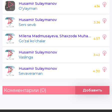
Rosti bugun seni
Husamir Sulaymanov
4:14
O'ylayman
Juda sog'indim
Husamir Sulaymanov
3:36
Seni sevib
Yurak yurak ezdi yomon
So'zsiz suratinga qarab ovundim
Milena Madmusayeva, Shaxzoda Muhammedova, Abbos Sulaymanov, Ibrohim Nurmatov
4:57
Go'zal ko'chalar
Sensiz oylar tugul xatto kun o'tmas
Rosti bugun seni juda sog'indim
Husamir Sulaymonov
3:42
Vaslinga
Husamir Sulaymonov
Yurak yurak ezdi yomon
4:30
Sevaveraman
So'zsiz suratinga qarab ovundim
Sensiz oylar tugul xatto kun o'tmas
Комментарии (0)
Добавить
Rosti bugun seni juda sog'indim