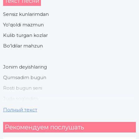
Текст песни
Sensiz kunlarimdan
Yo'qoldi mazmun
Kulib turgan kozlar
Bo'ldilar mahzun
Jonim deyishlaring
Qumsadim bugun
Rosti bugun seni
Juda sog'indim
Полный текст
Jonim deyishlaring
Рекомендуем послушать
Qumsadim bugun