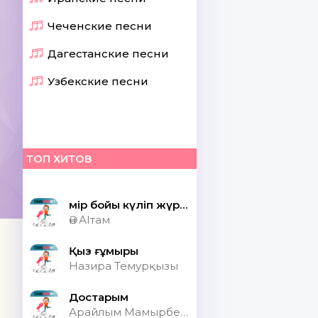
Чеченские песни
Дагестанские песни
Узбекские песни
ТОП ХИТОВ
Өмір бойы күліп жүрсек шіркін ай
Ән АІтам
Қыз ғұмыры
Назира Темурқызы
Достарым
Арайлым Мамырбекқызы