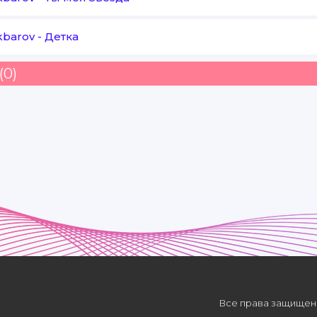
kbarov
-
Детка
Biram baxtli bo'lardik ey
Gapga kirganida
(0)
Rapunzel bo'lardi tanho
Sevgimni bilganida
Все права защищены