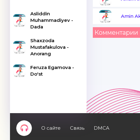
Asliddin
Amin A
Muhammadiyev -
Dada
Комментарии 
Shaxzoda
Mustafakulova -
Anorang
Feruza Egamova -
Do'st
О сайте
Связь
DMCA