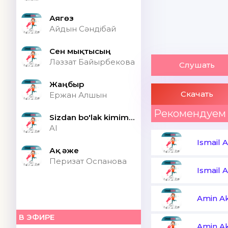
Аягөз
Айдын Сәндібай
Сен мықтысың
Ләззат Байырбекова
Слушать
Жаңбыр
Скачать
Ержан Алшын
Рекомендуем
Sizdan bo'lak kimim bor ONA (Speed up)
AI
Ismail 
Ақ әже
Перизат Оспанова
Ismail 
Amin A
В ЭФИРЕ
Amin A