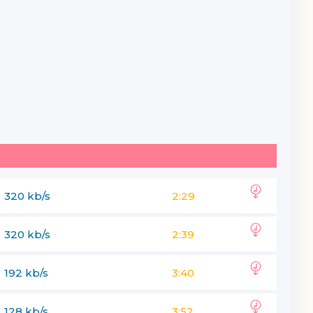
320 kb/s
2:29
320 kb/s
2:39
192 kb/s
3:40
128 kb/s
3:52