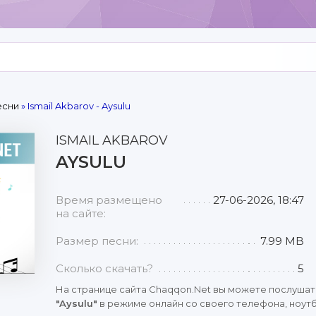
есни
» Ismail Akbarov - Aysulu
ISMAIL AKBAROV
AYSULU
Время размещено
27-06-2026, 18:47
на сайте:
Размер песни:
7.99 MB
Сколько скачать?
5
На странице сайта Chaqqon.Net вы можете послушат
"Aysulu"
в режиме онлайн со своего телефона, ноутб