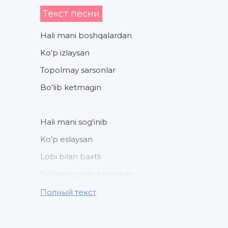
Текст песни
Hali mani boshqalardan
Ko'p izlaysan
Topolmay sarsonlar
Bo'lib ketmagin
Hali mani sog'inib
Ko'p eslaysan
Lobi bilan baxtli
Bo'lsam yonib ketmagin
Полный текст
Qancha sevganim sari
Mandan qochib ketardi