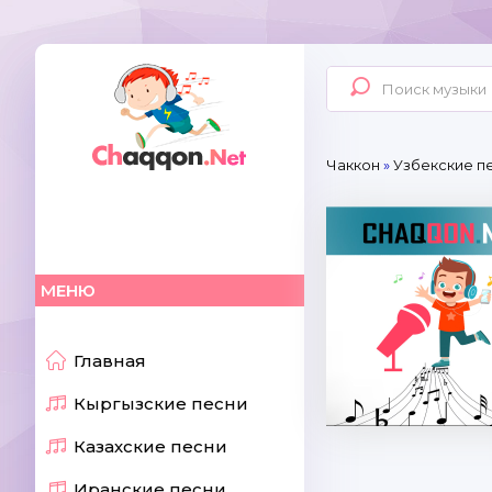
Чаккон
»
Узбекские п
МЕНЮ
Главная
Кыргызские песни
Казахские песни
Иранские песни